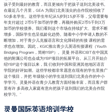
孩子受到最好的教育，而且更倾向于把孩子送到北美读书。
在最近几个月里，GEA 为我们北美顶尖的合作院校招收了
50多名学生。这些学生年纪从5岁到15岁不等，父母需要每
年支付超过 2币5千加币的学费，再额外购买2币5千到3万
加币的学校债券。我们看到这个市场在持续扩大、需求不断
增多，国际学生也呈低龄化趋势。随着中小学申请人数的不
断增加，对于青少儿克服语言和文化障碍的衔接 课程的需
求也在增加。因此，KGIC推出青少儿英语衔接课程（Youth
Bridging Program，简称YBP）。灵曼 外语和CIBT在中国其
他的附属公司也会成为YBP项目的拓展平台。从三月开始介
绍YBP这个项目以来，我 们收到中国和亚洲其他地区语言
学院的好评如潮。这些学校都非常愿意在现有的学生里推广
这个项目，并把 年级较小的学生送到我们北美合作的中小
学学习。灵曼外语在青少儿教育方面经验丰富，而且客户群
里有许 多高收入家庭有意向把孩子送到我们的北美合作院
校学习。”
灵曼国际英语培训学校