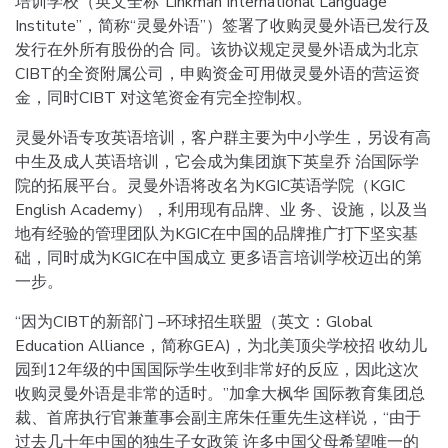
培训学校（英文全称“Linkman International Language
Institute”，简称“灵曼外语”）签署了收购灵曼外语已发行及
发行在外所有股份的合 同。该协议规定灵曼外语成为北京
CIBT的全资附属公司，申购资金可用做灵曼外语的营运资
金，同时CIBT 对这笔资金有完全控制权。
灵曼外语专攻英语培训，客户群主要为中小学生，另设有高
中生及成人英语培训，它会成为集团旗下英皇乔 治国际学
院的拓展平台。灵曼外语将改名为KGIC英语学院（KGIC
English Academy），利用现有品牌、业 务、设施，以及当
地有经验的管理团队为KGIC在中国的品牌推广打下坚实基
础，同时成为KGIC在中国成立 更多语言培训学校迈出的第
一步。
“因为CIBT的新部门 –环球招生联盟（英文：Global
Education Alliance，简称GEA)，为北美顶尖学校招 收幼儿
园到12年级的中国国际学生收到非常好的反应，因此这次
收购灵曼外语是非常的适时。”加拿大枫华 国际教育集团总
裁、首席执行官兼董事会副主席朱任重先生这样说，“由于
过去几十年中国的独生子女政策 许多中国父母希望唯一的