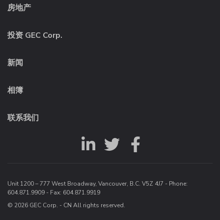
房地产
投资 GEC Corp.
新闻
相簿
联系我们
Unit 1200 – 777 West Broadway, Vancouver, B.C. V5Z 4J7 - Phone:
604.871.9909
- Fax: 604.871.9919
© 2026 GEC Corp. - CN All rights reserved.