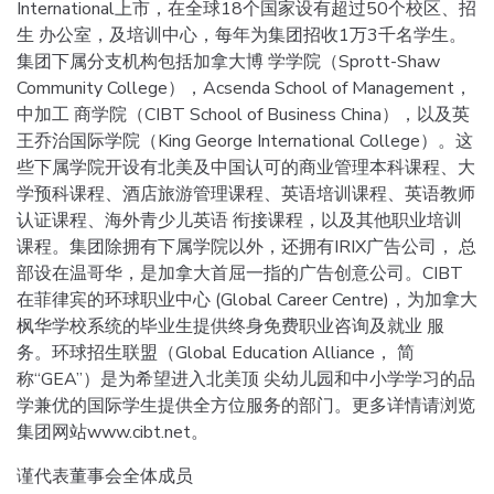
International上市，在全球18个国家设有超过50个校区、招
生 办公室，及培训中心，每年为集团招收1万3千名学生。
集团下属分支机构包括加拿大博 学学院（Sprott-Shaw
Community College），Acsenda School of Management，
中加工 商学院（CIBT School of Business China），以及英
王乔治国际学院（King George International College）。这
些下属学院开设有北美及中国认可的商业管理本科课程、大
学预科课程、酒店旅游管理课程、英语培训课程、英语教师
认证课程、海外青少儿英语 衔接课程，以及其他职业培训
课程。集团除拥有下属学院以外，还拥有IRIX广告公司， 总
部设在温哥华，是加拿大首屈一指的广告创意公司。CIBT
在菲律宾的环球职业中心 (Global Career Centre)，为加拿大
枫华学校系统的毕业生提供终身免费职业咨询及就业 服
务。环球招生联盟（Global Education Alliance， 简
称“GEA”）是为希望进入北美顶 尖幼儿园和中小学学习的品
学兼优的国际学生提供全方位服务的部门。更多详情请浏览
集团网站www.cibt.net。
谨代表董事会全体成员