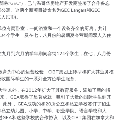
ings Inc. 简称“GEC”）, 已与温哥华房地产开发商签署了合作备忘
。这两个新项目被命名为GEC Langara和GEC
8亿人民币)。
租单位，单位有两卧室，一间浴室和一个设备齐全的厨房，共计
234个学生，及在七，八月份的暑期夏令营期间双人入住
位，可在九月到六月的学年期间容纳124个学生，在七，八月份
教育为中心的运营经验，CIBT集团正转型和扩大其业务模
招收国际学生的一系列全方位学生服务。
大学以外，在2012年扩大了其教育服务，添加了新的招
自成立以来， GEA取得了显著成就，吸引了大量的国际学生到其
。此外， GEA成功的和20所公立和私立学校签订了招生
和私立幼儿园、小学、中学、职业学院、语言学校和大
GEA和这些学校的合作协议，以及CIBT集团在加拿大和