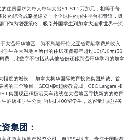
住房需求为每人每年支出$1-$1.2万加元，相等于每
IBT集团的综合战略是建立一个全球性的招生平台和管道，吸
房部门作为增强策略，吸引外国学生到加拿大追求世界一流
就读于大温哥华地区，为不列颠哥伦比亚省贡献学费总收入
外国学生在大温地区所付的住房花费每年超过10亿加元(56
的房费。此数字不包括从其他省份迁移到温哥华学习的加拿
大幅度的增长”，加拿大枫华国际教育投资集团总裁、首
三个项目，GEC国际超级教育城、GEC Langara 和
。 CIBT集团现正积极沿天车路线在大温地区寻找新的的教育
酒店和学生公寓, 容纳1,400留学生，这容量只能服务
投资集团：
育和教育房地产投资公司，自1994以来，专注于国际教