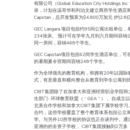
有限公司（Global Education City Hold
录，计划在温哥华和列治文建立两所学生酒店和公寓
Capstan，总开发预算为$4,800万加元 (约2.
GEC Langara 项目包括约95间公寓出
234张床。 预计可在学年九月到六月期间容纳
同一房间，容纳468个学生。
GEC Capstan项目包括62间学生酒店单
的暑期夏令营期间容纳248个学生。
作为全球领先的教育机构，和拥有20年以国际
式，有意垂直和横向整合从教育到学生公寓到
CIBT集团除了在加拿大和亚洲经营职业学院和
生部门- 环球教育联盟（ “ GEA ” ） 。
北美合作学校和加拿大CIBT集团下属学校学习
合约，这些学校覆盖了整个教育体系包括公立
学。与另外10所学校的协议也正在谈判中。通过
亚洲的的全资子学校， CIBT集团接触到2万多