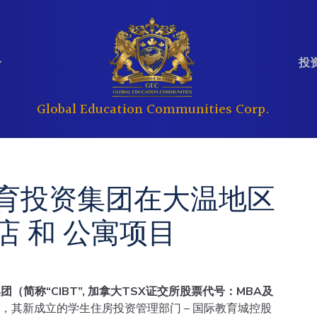
投资
Global Education Communities Corp.
定期提交文件
分析师报告
教育
房地产
育投资集团在大温地区
公司管理
投资问答
酒店 和 公寓项目
（简称“CIBT”, 加拿大TSX证交所股票代号：MBA及
，其新成立的学生住房投资管理部门 – 国际教育城控股