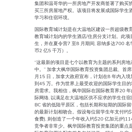
集团和温哥华的一所房地产开发商签署了购买协议
买三所房屋地产权。该项目将发展成国际学生
学习和住宿环境。
国际教育城计划是在大温地区建设一所超级教育
教育城计划内的学生酒店/住房分支计划。此项目在
生，并在夏令营7 至8 月期间, 容纳多达700
币2 亿5 千万）。
“这最新的项目是七个以教育为主题的系列房地
中。” 加拿大枫华国际教育投资集团总裁、首席
月15 日，加拿大政府宣布，计划在8 年内入
到45 万。作为世界上最受欢迎的国际学生目
房需求。我相信，枫华国际在国际教育界20 年
际网络, 以满足在大温地区供不应求的学生住宿问
BC 省的低陆平原区，包括长期和短期的国际
的最新计划相吻合。假设每位留学生年支付约$10,
食费), 则创造了一个年收入约$20 亿加元(约
竞争者非常少。枫华国际教育投资集团的重点是把