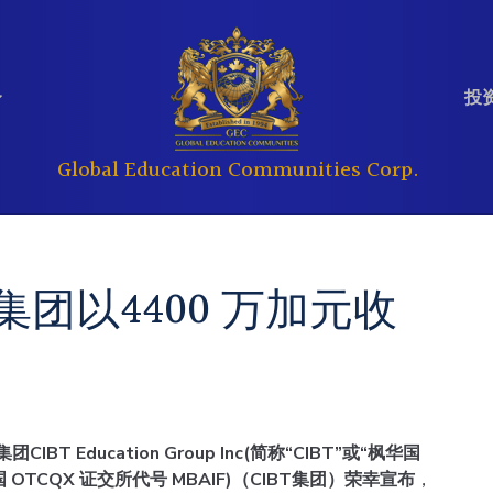
投资
Global Education Communities Corp.
定期提交文件
分析师报告
教育
房地产
团以4400 万加元收
公司管理
投资问答
 Education Group Inc(简称“CIBT”或“枫华国
 OTCQX 证交所代号 MBAIF)（CIBT集团）荣幸宣布
，