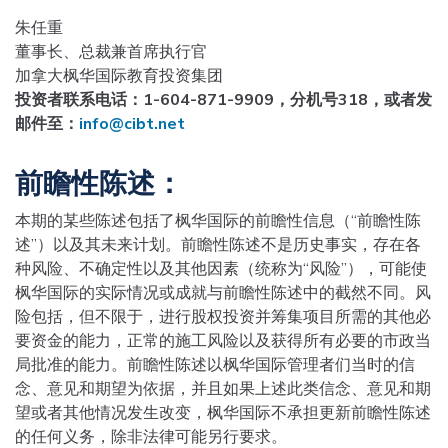
朱任重
董事长、总裁兼首席执行官
加拿大枫华国际教育投资集团
投资者联系电话：
1-604-871-9909
，分机号
318
，或者发
邮件至：
info@cibt.net
前瞻性陈述：
本期的某些陈述包括了枫华国际的前瞻性信息（“前瞻性陈
述”）以及其未来计划。前瞻性陈述不是历史事实，存在各
种风险、不确定性以及其他因素（统称为“风险”），可能使
枫华国际的实际情况或成就与前瞻性陈述中的截然不同。风
险包括，但不限于，进行股权投资并筹集项目所需的其他必
要资金的能力，正常的施工风险以及获得所有必要的市政当
局批准的能力。前瞻性陈述以枫华国际管理者们当时的信
念、意见和期望为依据，并且如果上述此类信念、意见和期
望或者其他情况发生改变，枫华国际不承担更新前瞻性陈述
的任何义务，除非法律可能另行要求。