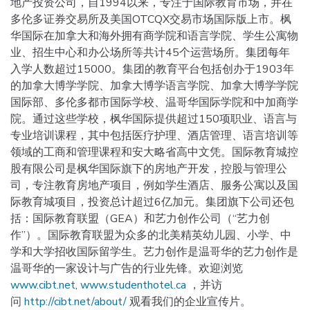
地产投资公司，自1994以来，专注于国际教育市场，并在
多伦多证券交易所及美国OTCQX交易市场国际版上市。枫
华国际在加拿大和海外拥有商学院和语言学院、学生公寓物
业、招生中心和办公场所等共计45个运营场所。集团每年
入学人数超过15000。集团的教育平台包括创办于1903年
的加拿大博学学院、加拿大博学语言学院、加拿大博学学院
国际部、多伦多都市国际学校、温哥华国际学院和中加商学
院。通过这些学校，枫华国际提供超过150项职业、语言与
专业培训课程，其中包括医疗护理、酒店管理、语言培训等
领域的工商和管理课程和安大略省高中文凭。国际教育城控
股有限公司是枫华国际旗下的房地产开发，控股与管理公
司，专注教育房地产项目，例如学生酒店、服务公寓以及国
际教育城项目，投资总计超过6亿加元。集团旗下公司还包
括：国际教育联盟（GEA）和艺力创作公司（“艺力创
作”）。国际教育联盟为众多的北美精英幼儿园、小学、中
学和大学招收国际留学生。艺力创作是温哥华的艺力创作是
温哥华的一家设计与广告的行业先锋。欢迎浏览
www.cibt.net
,
www.studenthotel.ca
，并访
问
http://cibt.net/about/
观看我们的企业宣传片。