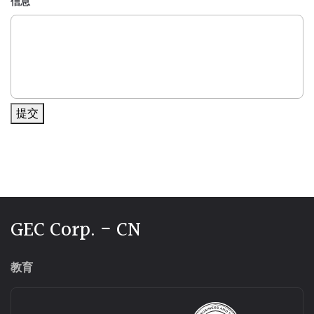
信息
提交
Alternative:
GEC Corp. - CN
教育