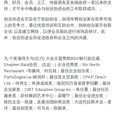
商、职员、会员、义工、传媒朋友及各级政府一直以来的支
持，才可令今晚盛会与创业协进会的工作取得成功。」
创业协进会宗旨在于鼓励创业，加强华裔创业家在世界市场
上的竞争力，通过优质培训和互助合作，协助创业家开创新
企业; 以及建立网络，以便会员藉此进行谘询及研讨。此
外，创业协进会亦促进政府和企业之间的沟通。
九 个奖项得主与(左六) 大会主题赞助BDC银行副总裁
Stephen Bald合照。(左起：) 企业优秀奖：Riz North
Restaurant –韦佩琦、何百就；最佳企业创办奖：
PartsEngine.ca–林润邦；最佳亚太贸易奖：CPAP Direct
Ltd. – 何伟文；终身成就奖：缅尼托巴省省督李绍麟；最佳
企业家奖：CIBT Education Group Inc. – 朱任重；最佳社区
服务奖：跃铃舞蹈艺术中心 – 梁耀宁；最佳企业进步奖 ：
陈氏企业 – 陈捷，及最佳国际商业奖：大连托拉斯木业 – 姜
洋；最佳创意奖：司马光 – 陈晓来。