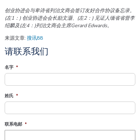
创业协进会与卑诗省列治文商会签订友好合作协议备忘录。
(左1：) 创业协进会会长励文灏、(左2：) 见证人缅省省督李
绍麟及(左4：)列治文商会主席Gerard Edwards。
来源文章:
搜讯88
请联系我们
名字
*
姓氏
*
联系电邮
*