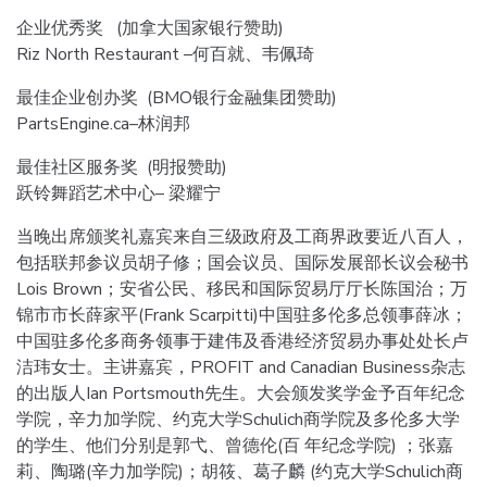
企业优秀奖 (加拿大国家银行赞助)
Riz North Restaurant –何百就、韦佩琦
最佳企业创办奖 (BMO银行金融集团赞助)
PartsEngine.ca–林润邦
最佳社区服务奖 (明报赞助)
跃铃舞蹈艺术中心– 梁耀宁
当晚出席颁奖礼嘉宾来自三级政府及工商界政要近八百人，
包括联邦参议员胡子修；国会议员、国际发展部长议会秘书
Lois Brown；安省公民、移民和国际贸易厅厅长陈国治；万
锦市市长薛家平(Frank Scarpitti)中国驻多伦多总领事薛冰；
中国驻多伦多商务领事于建伟及香港经济贸易办事处处长卢
洁玮女士。主讲嘉宾，PROFIT and Canadian Business杂志
的出版人Ian Portsmouth先生。大会颁发奖学金予百年纪念
学院，辛力加学院、约克大学Schulich商学院及多伦多大学
的学生、他们分别是郭弋、曾德伦(百 年纪念学院) ；张嘉
莉、陶璐(辛力加学院)；胡筱、葛子麟 (约克大学Schulich商