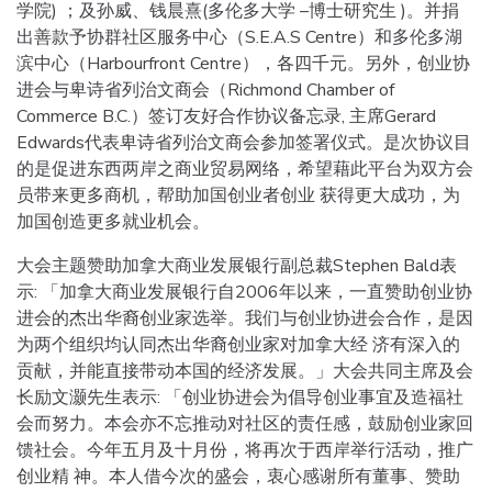
学院) ；及孙威、钱晨熹(多伦多大学 –博士研究生 )。并捐
出善款予协群社区服务中心（S.E.A.S Centre）和多伦多湖
滨中心（Harbourfront Centre），各四千元。另外，创业协
进会与卑诗省列治文商会（Richmond Chamber of
Commerce B.C.）签订友好合作协议备忘录, 主席Gerard
Edwards代表卑诗省列治文商会参加签署仪式。是次协议目
的是促进东西两岸之商业贸易网络，希望藉此平台为双方会
员带来更多商机，帮助加国创业者创业 获得更大成功，为
加国创造更多就业机会。
大会主题赞助加拿大商业发展银行副总裁Stephen Bald表
示: 「加拿大商业发展银行自2006年以来，一直赞助创业协
进会的杰出华裔创业家选举。我们与创业协进会合作，是因
为两个组织均认同杰出华裔创业家对加拿大经 济有深入的
贡献，并能直接带动本国的经济发展。」大会共同主席及会
长励文灏先生表示: 「创业协进会为倡导创业事宜及造福社
会而努力。本会亦不忘推动对社区的责任感，鼓励创业家回
馈社会。今年五月及十月份，将再次于西岸举行活动，推广
创业精 神。本人借今次的盛会，衷心感谢所有董事、赞助