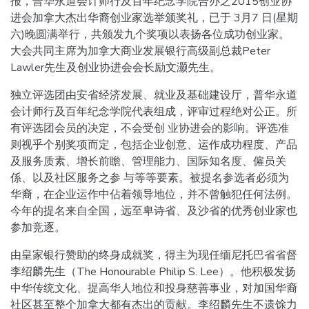
报，普华永道会计师行及百年纪念学院合办之2015创业协
进会加拿大杰出华裔创业家选举颁奖礼，已于 3月7 日(星期
六)晚圆满举行，共颁发九个奖项以表扬各位成功创业家。
大会共同主席为加拿大商业发展银行高级副总裁Peter
Lawler先生及创业协进会会长励文灏先生。
独立评选团由安省经济发展、就业及基础建设厅，普华永道
会计师行及百年纪念学院代表组成，评审过程绝对公正。所
有评选团会员的决定，不会受创 业协进会的影响。评选准
则视乎个别奖项而定，包括企业创意、运作成功程度、产品
及服务质素、增长前瞻、管理能力、国际知名度、僱员关
係、以及社区服务之参 与等等要素。被提名参选者必须为
华裔，在企业运作中佔着领导地位，并不曾触犯任何法例。
今年的提名来自全国，远至卑诗省、及沙省的优秀创业家也
参加竞逐。
由皇家银行赞助的终身成就奖，得主为现任缅尼托巴省省督
李绍麟先生（The Honourable Philip S. Lee）。他积极发扬
中华传统文化、提高华人地位和投身慈善事业，对加国华裔
社区甚至整个加拿大都有杰出的贡献。李绍麟先生不遗馀力