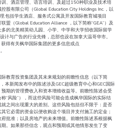
训、酒店管理、语言培训、及超过150种职业及技术培
lobal Education City Holdings Inc.，以
与管理,包括学生酒店、服务式公寓及开发国际教育城项目
al Education Alliance ，以下简称“GEA”）及
。GEA 为众多的北美精英幼儿园、小学、中学和大学招收国际留学
p ）是当地设计与广告的行业先锋，总部也设在加拿大温哥华市。
获得有关枫华国际集团的更多信息或点
频。
国际教育投资集团及其未来规划的前瞻性信息（以下简
，本新闻发布中的陈述涉及GEC超级教育中心和GEC国际
、预期的管理费收入和资本增殖收益等。前瞻性陈述会受
称“风险”），而这些风险可能会造成枫华国际的实际结
成就之间出现重大的差别。这些风险包括但不限于：是否
实其它必需的资金以便收购这个项目并支付施工的定金；
政府批准；以及房地产的未来增值。前瞻性陈述系根据枫
预期。如果那些信念，观点和预期或其他情形发生了变