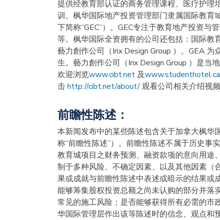
提供经教育部认证的商务管理课程、医疗护理培
训。枫华国际地产投资管理部门隶属国际教育城控股有限公司（G
下简称“GEC”）。GEC专注于教育地产投资
等。枫华国际全资拥有的公司还包括：国际教育联盟（Glob
藝力創作公司（Irix Design Group ）
生。藝力創作公司（Irix Design Grou
欢迎浏览
www.cibt.net
及
www.studenthotel.ca
击
http://cibt.net/about/
观看公司相关介绍视
前瞻性陈述：
本新闻发布中的某些陈述包含关于加拿大枫华
称“前瞻性陈述”）。前瞻性陈述不属于历史事实
教育城项目之财务预测、融资款项的意向用途
制于多种风险、不确定因素、以及其他因素（合
果或成就与前瞻性陈述中表述或暗示的结果或
能够筹集股权投资总额之尚未认购的部分并落
常见的施工风险；是否能够获得所有必需的市
华国际管理层作出该等陈述时的信念、观点和