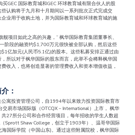
购买GEC 国际教育城和GEC 环球教育城有限合伙人的股
这些认购将于九月和十月期间以一系列批次正式完成交
伙企业用于收购土地，并为国际教育城和环球教育城的施
旗舰项目如此之高的兴趣，” 枫华国际教育集团董事长、
一阶段的融资约$1,700万元很快被全部认购，然后这些
1亿加元(人民币5.1亿)的股本。这些私募安排正通过由
行，所以对于枫华国际的股东而言，此举不会稀释枫华国
建费收入，也将创造显著的管理费收入和资本增值收益，
简介：
公寓投资管理公司，自1994年以来致力投资国际教育市
场国际版（OTCQX－International）上市， 枫华
共27所分公司和合作经营项目，每年招收的学生人数超
rott Shaw College，创立于1903年）、温哥华国际
ollege), 和北海国际学院（中国山东)。通过这些附属院校，枫华国际