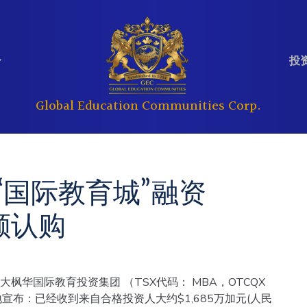
投资
Global Education Communities Corp.
定期提交文件
分析师报告
教育
房地产
“国际教育城”融资
公司管理
投资问答
超额认购
大枫华国际教育投资集团 （TSX代码： MBA，OTCQX
地宣布：已经收到来自合格投资人大约$1,685万加元(人民