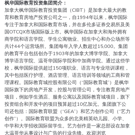
枫华国际教育投资集团简介：
加拿大枫华国际教育投资集团（CIBT）是加拿大最大的教
育和教育房地产投资公司之一，自1994年以来，枫华国际
专注于加拿大和国际教育市场，并在多伦多证券交易所及美
国OTCQX市场国际版上市。枫华国际在加拿大和海外拥有
商学院和语言学院、学生公寓物业、招生中心和办公场所等
共计44个运营场所。集团每年入学人数超过15,000。集团
的教育平台包括创办于1903年的加拿大博学学院、加拿大
博学语言学院、温哥华国际学院和中加商学院。通过这些学
校，枫华国际提供超过150项职业、语言与专业培训课程，
其中包括医疗护理、酒店管理、语言培训等领域的工商和管
理课程。国际教育城控股有限公司（“国际教育城”）是枫华
国际旗下的房地产开发，控股与管理公司，专注教育房地产
项目，例如学生酒店、服务公寓以及国际教育城项目，旗下
投资组合和开发中的项目预算超过10亿加元。集团旗下公
司还包括：国际教育联盟（“GEA”）和艺力创作公司（“艺力
创作”）。国际教育联盟为众多的北美精英幼儿园、小学、
中学和大学招收国际留学生。艺力创作是一家总部设在加拿
大温哥华从事设计与广告的行业先锋。欢迎浏览