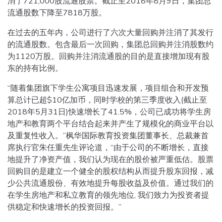
消了721,000股流通股票。截止至2018年8月9日，集团总
流通股数下降至7818万股。
在过去的五年内，公司进行了六次大量回购并注消了其发行
的流通股数。包含最后一次回购，集团总回购并注消股数约
为1120万股。回购并注消流通股的目的是直接增加现有股
东的持有比例。
“随着集团旗下学生公寓项目迅速发展，项目组合和开发预
算总计已超$10亿加币，同时学校的第三季度收入(截止至
2018年5月31日)快速增长了41.5%，公司已成功将学生房
地产和教育两个平台结合起来并产生了规模化的商业平台以
及重复性收入。”枫华国际教育投资集团董事长、总裁兼首
席执行官朱任重先生评论道，“由于公司的不断增长，直接
地提升了净资产值，我们认为现在的股价被严重低估。股票
回购目的是建立一个健全的股权结构从而提升股东回报，减
少公共流通股份、有效地提升每股收益及价值。通过我们的
在学生房地产和私立教育的领先地位, 我们致力为投资者提
供稳定和快速增长的投资回报。”