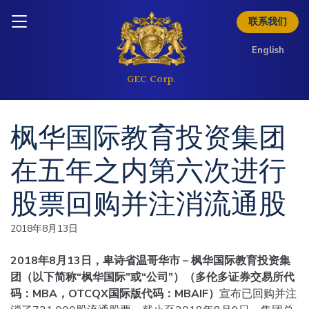
下载简介
Skip to content
Inquire today
联系我们
English
枫华国际教育投资集团
在五年之内第六次进行
股票回购并注消流通股
2018年8月13日
2018年8月13日，
卑诗省温哥华市
–
枫华国际教育投资集
团（以下简称“枫华国际”或“公司”）（多伦多证券交易所代
码：
MBA
，
OTCQX
国际版代码：
MBAIF
）
宣布已回购并注