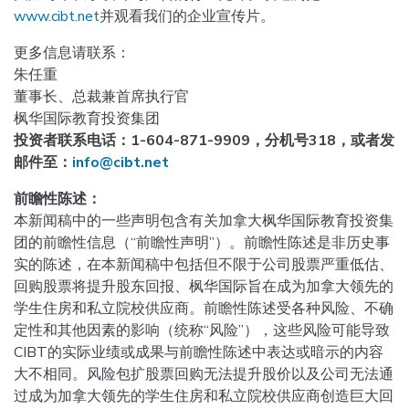
www.cibt.net
并观看我们的企业宣传片。
更多信息请联系：
朱任重
董事长、总裁兼首席执行官
枫华国际教育投资集团
投资者联系电话：1-604-871-9909，分机号318，或者发
邮件至：
info@cibt.net
前瞻性陈述：
本新闻稿中的一些声明包含有关加拿大枫华国际教育投资集
团的前瞻性信息（“前瞻性声明”）。前瞻性陈述是非历史事
实的陈述，在本新闻稿中包括但不限于公司股票严重低估、
回购股票将提升股东回报、枫华国际旨在成为加拿大领先的
学生住房和私立院校供应商。前瞻性陈述受各种风险、不确
定性和其他因素的影响（统称“风险”），这些风险可能导致
CIBT的实际业绩或成果与前瞻性陈述中表达或暗示的内容
大不相同。风险包扩股票回购无法提升股价以及公司无法通
过成为加拿大领先的学生住房和私立院校供应商创造巨大回