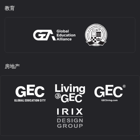
教育
房地产