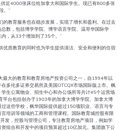
供近4000张床位给加拿大和国际学生。现已有800多张
段。”
我们的教育服务也在稳步发展，实现了增长和盈利。在过去
构总数，包括博学学院、博学语言学院、温哥华国际学
内，从33个增加到了35个。”
提供优质教育的同时也为学生提供清洁、安全和便利的住宿
大最大的教育和教育房地产投资公司之一，自1994年以
在多伦多证券交易所及美国OTCQX市场国际版上市。枫
学生公寓物业、招生中心和办公场所等共计45个运营场
教育平台包括创办于1903年的加拿大博学学院、加拿大博
过这些学校，枫华国际提供超过150项职业、语言与专
语言培训等领域的工商和管理课程。国际教育城控股有限
产开发，控股与管理公司，专注教育房地产项目，例如学
资组合和开发中的项目预算超过10亿加元。集团旗下公