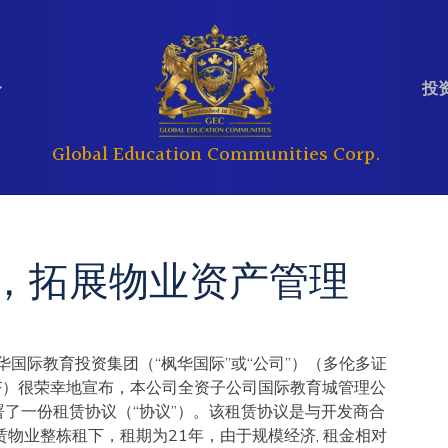
投资
Global Education Communities Corp.
定期提交文件
分析师报告
教育
房地产
，拓展物业资产管理
公司管理
投资问答
华国际教育投资集团（“枫华国际”或“公司”）（多伦多证
AIF）很荣幸地宣布，本公司全资子公司国际教育城管理公
了一份租赁协议（“协议”）。该租赁协议是与开发商合
物业整栋租下，租期为21年，由于规模经济, 租金相对