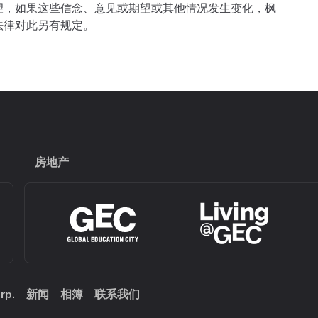
望，如果这些信念、意见或期望或其他情况发生变化，枫
法律对此另有规定。
房地产
rp.
新闻
相簿
联系我们