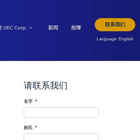
联系我们
 GEC Corp.
新闻
相簿
Language:
English
欲了解更多投资信息
请查阅以下投资者资料
下载简介
请联系我们
名字
*
姓氏
*