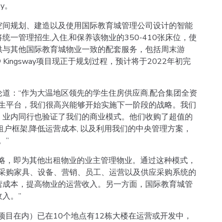
y。
空间规划、建造以及使用国际教育城管理公司设计的智能
一管理招生,入住,和保养该物业的350-410张床位，使
供与其他国际教育城物业一致的配套服务，包括周末游
ingsway项目现正于规划过程，预计将于2022年初完
道：“作为大温地区领先的学生住房供应商,配合集团全资
招生平台，我们很高兴能够开始实施下一阶段的战略。我们
，业内同行也验证了我们的商业模式。他们收购了超值的
户框架,降低运营成本, 以及利用我们的中央管理方案，
。”
战略，即为其他出租物业的业主管理物业。通过这种模式，
 采购家具、设备、营销、员工、运营以及供应采购系统的
营成本，提高物业的运营收入。另一方面，国际教育城管
入。”
项目在内）已在10个地点有12栋大楼在运营或开发中，