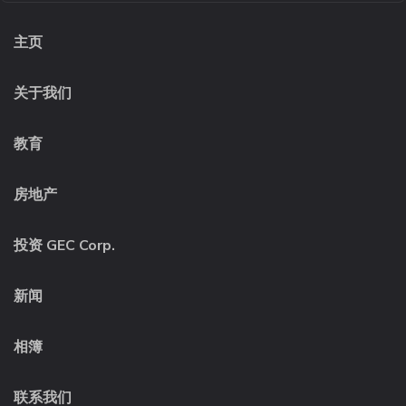
主页
关于我们
教育
房地产
投资 GEC Corp.
新闻
相簿
联系我们