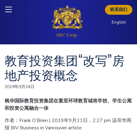
Skip to content
Inquire today
联系我们
English
教育投资集团“改写”房
地产投资概念
2019年9月24日
枫华国际教育投资集团在素里环球教育城将学校、学生公寓
和投资公寓融合一体
作者：Frank O’Brien | 2019年9月11日，2:27 pm 温哥华商
报 BIV Business in Vancouver article