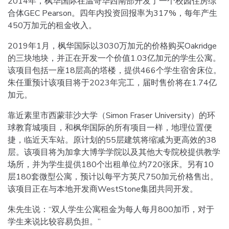
2014年，枫华国际在温哥华西南部开发了一个校园住房综
合体GEC Pearson。四年内投资回报率为317%，每年产生
450万加元的租金收入。
2019年1月，枫华国际以3030万加元的价格购买Oakridge
的三块地块，并正在开发一个价值1.03亿加元的学生公寓。
该项目包括一座18层高的塔楼，提供466个学生宿舍床位。
朱任重预计该项目将于2023年完工，届时售价将在1.74亿
加元。
靠近素里市西蒙菲沙大学（Simon Fraser University）的环
球教育城项目，和枫华国际的所有项目一样，地理位置便
捷，临近天车站。原计划的55层建筑将缩减为更高效的38
层。该项目将为加拿大博学学院以及其他大专院校提供教学
场所，并为学生提供180个出租单位,约720张床。另有10
层180套微型公寓，预计以每平方英尺750加元价格售出。
该项目正在与本地开发商WestStone集团共同开发。
朱先生说：“双人学生公寓租金为每人每月800加币，对于
学生来说比较容易负担。”