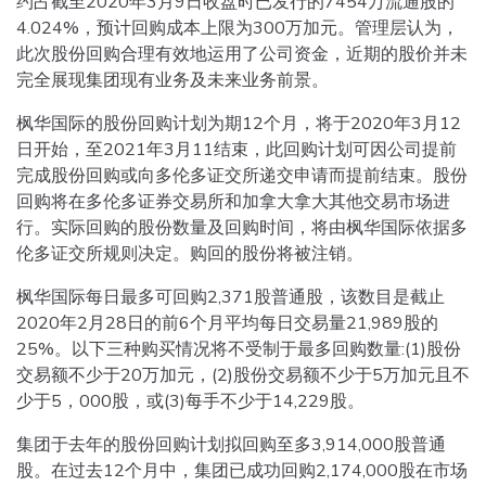
约占截至2020年3月9日收盘时已发行的7454万流通股的
4.024%，预计回购成本上限为300万加元。管理层认为，
此次股份回购合理有效地运用了公司资金，近期的股价并未
完全展现集团现有业务及未来业务前景。
枫华国际的股份回购计划为期12个月，将于2020年3月12
日开始，至2021年3月11结束，此回购计划可因公司提前
完成股份回购或向多伦多证交所递交申请而提前结束。股份
回购将在多伦多证券交易所和加拿大拿大其他交易市场进
行。实际回购的股份数量及回购时间，将由枫华国际依据多
伦多证交所规则决定。购回的股份将被注销。
枫华国际每日最多可回购2,371股普通股，该数目是截止
2020年2月28日的前6个月平均每日交易量21,989股的
25%。以下三种购买情况将不受制于最多回购数量:(1)股份
交易额不少于20万加元，(2)股份交易额不少于5万加元且不
少于5，000股，或(3)每手不少于14,229股。
集团于去年的股份回购计划拟回购至多3,914,000股普通
股。在过去12个月中，集团已成功回购2,174,000股在市场