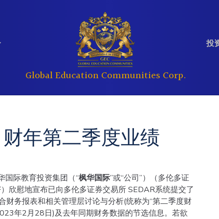
投资
Global Education Communities Corp.
定期提交文件
分析师报告
教育
房地产
3 财年第二季度业绩
公司管理
投资问答
华国际教育投资集团（“
枫华国际
”或“公司”）（多伦多证
IF）欣慰地宣布已向多伦多证券交易所 SEDAR系统提交了
)的综合财务报表和相关管理层讨论与分析(统称为“第二季度财
 2023年2月28日)及去年同期财务数据的节选信息。若欲