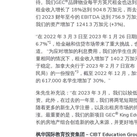
®
待。我们GEC
品牌物业每平方英尺租金也达到
租金收入增长了 18%达到 904.8 万加元，而去年同
们 2023 财年至今的 EBITDA 达到 756.9 
我们的资产增加了 1241.3 万加元 (+3%)。
“在 2022 年 3 月 3 日至 2023 年 1 月 
*1
6.7%
，给金融和信贷市场带来了重大挑战，
道。 “为应对增加的利息费用，我们的学生住
量相同的情况下，租金收入增加了 140.2 万加元。
于稳定。加拿大央行于 2023 年 2 月 7 日
*3
民局）的一份报告
，截至 2022 年 12 月
的 617,000 名学生增加了 30%。”
朱先生补充说：“在 2023 年 3 月， 我们以
资。此外，在过去的一年里，我们将两笔短期
随着更多的新生入学注册，以及出租房市场的
®
涨。最重要的是，我们的新项目 GEC
King 
长的房地产组合创造新的收入来源，并更好地平
枫华国际教育投资集团 – CIBT Education Grou