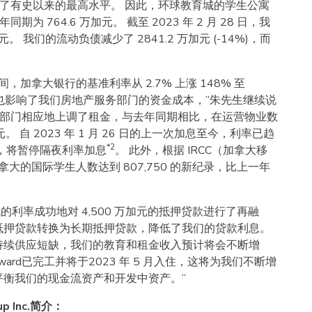
了有史以来的最高水平。 因此，环球教育城的学生公寓
期为 764.6 万加元。 截至 2023 年 2 月 28 日，我
万加元。 我们的流动负债减少了 2841.2 万加元 (-14%)，而
26 日期间，加拿大银行的基准利率从 2.7% 上涨 148% 至
也影响了我们房地产服务部门的资金成本，”朱先生继续说
房部门相应地上调了租金，与去年同期相比，在运营物业数
 自 2023 年 1 月 26 日的上一次加息至今，利率已趋
*2
宣布，将暂停隔夜利率加息
。 此外，根据 IRCC（加拿大移
，加拿大的国际学生人数达到 807,750 的新纪录，比上一年
较低的利率成功地对 4,500 万加元的抵押贷款进行了再融
抵押贷款转换为长期抵押贷款，降低了我们的贷款利息。
持续供应短缺，我们的教育和租金收入预计将会不断增
Edward已完工并将于2023 年 5 月入住，这将为我们不断增
衡我们的现金流资产和开发中资产。”
p Inc.简介：