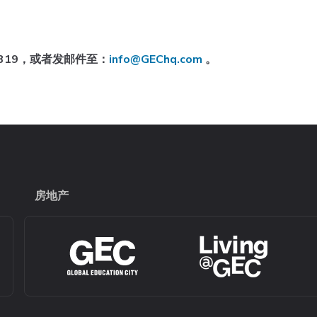
319
，或者发邮件至：
info@GEChq.com
。
房地产