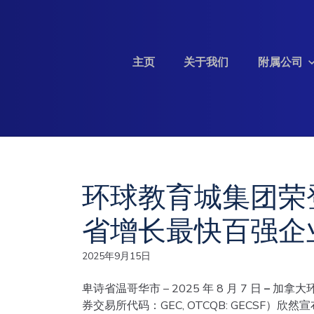
Skip to content
主页
关于我们
附属公司
投资信息
环球教育城集团荣
省增长最快百强企
2025年9月15日
卑诗省温哥华市 – 2025 年 8 月 7 日
–
加拿大环
券交易所代码：GEC, OTCQB: GECSF）欣然宣布