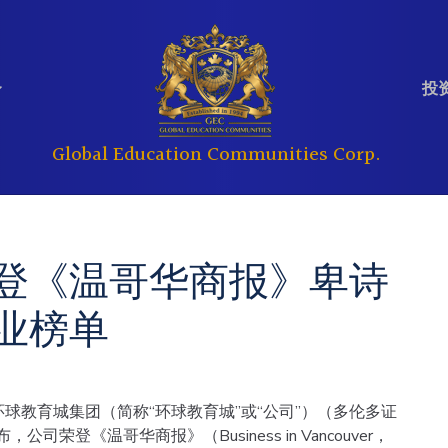
投资
Global Education Communities Corp.
定期提交文件
分析师报告
教育
房地产
登《温哥华商报》卑诗
公司管理
投资问答
业榜单
球教育城集团（简称“环球教育城”或“公司”）（多伦多证
，公司荣登《温哥华商报》（Business in Vancouver，