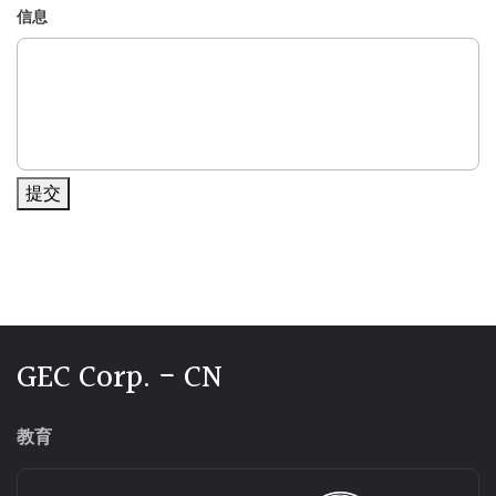
信息
提交
Alternative:
GEC Corp. - CN
教育