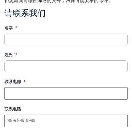
担更新其前瞻性陈述的义务，法律可能要求的除外。
请联系我们
名字
*
姓氏
*
联系电邮
*
联系电话