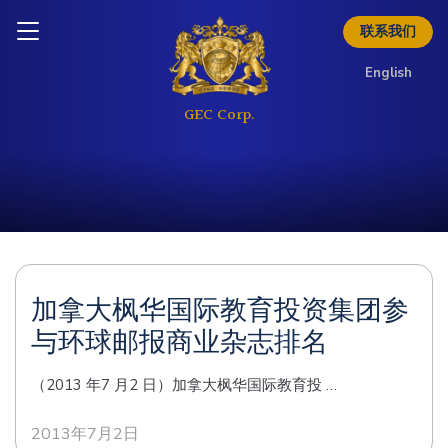
Inquire today
联系我们
English
投资问答
欲了解更多投资信息
请查阅以下投资者资料
下载简介
加拿大枫华国际教育投资集团参
与环球邮报商业杂志排名
（2013 年7 月2 日）加拿大枫华国际教育投 …
2013年7月2日