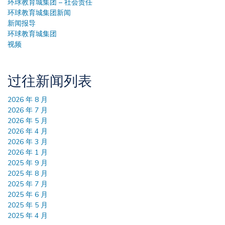
环球教育城集团 – 社会责任
环球教育城集团新闻
新闻报导
环球教育城集团
视频
过往新闻列表
2026 年 8 月
2026 年 7 月
2026 年 5 月
2026 年 4 月
2026 年 3 月
2026 年 1 月
2025 年 9 月
2025 年 8 月
2025 年 7 月
2025 年 6 月
2025 年 5 月
2025 年 4 月