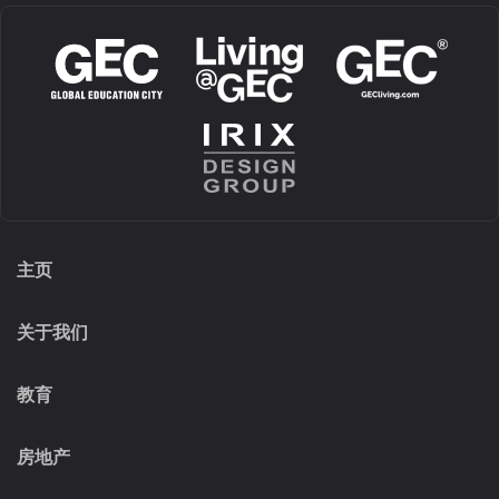
主页
关于我们
教育
房地产