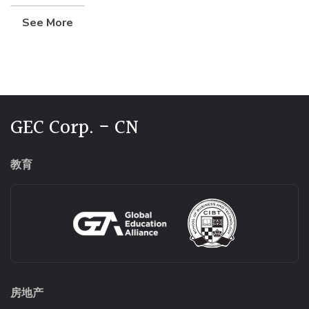
See More
GEC Corp. - CN
教育
房地产