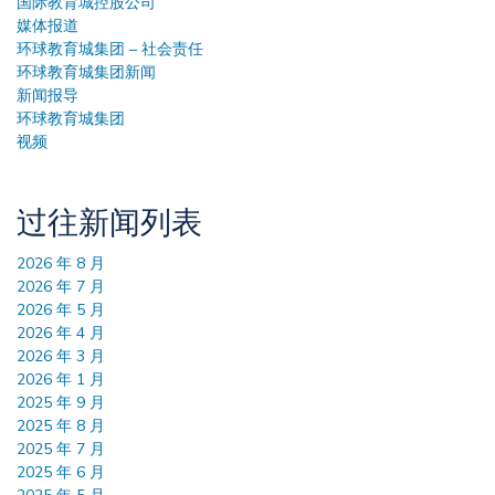
国际教育城控股公司
媒体报道
环球教育城集团 – 社会责任
环球教育城集团新闻
新闻报导
环球教育城集团
视频
过往新闻列表
2026 年 8 月
2026 年 7 月
2026 年 5 月
2026 年 4 月
2026 年 3 月
2026 年 1 月
2025 年 9 月
2025 年 8 月
2025 年 7 月
2025 年 6 月