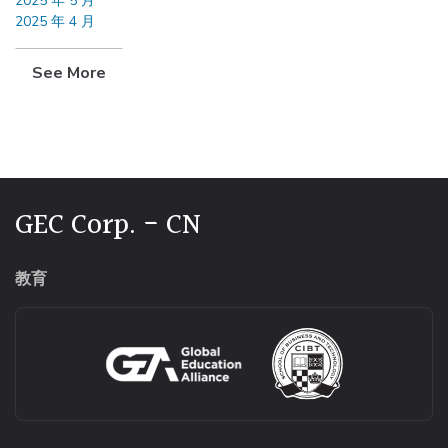
2025 年 5 月
2025 年 4 月
See More
GEC Corp. - CN
教育