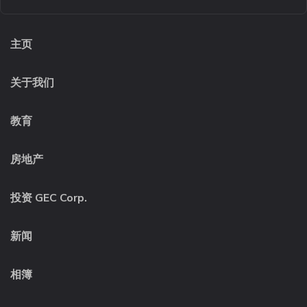
主页
关于我们
教育
房地产
投资 GEC Corp.
新闻
相簿