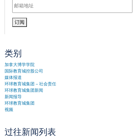
Email
订阅
Alternative:
类别
加拿大博学学院
国际教育城控股公司
媒体报道
环球教育城集团 – 社会责任
环球教育城集团新闻
新闻报导
环球教育城集团
视频
过往新闻列表