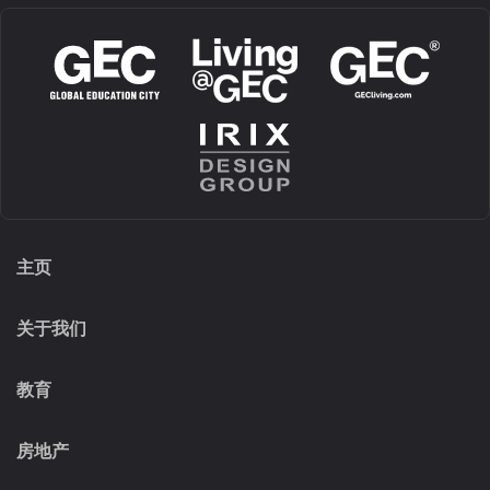
主页
关于我们
教育
房地产