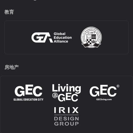
教育
房地产