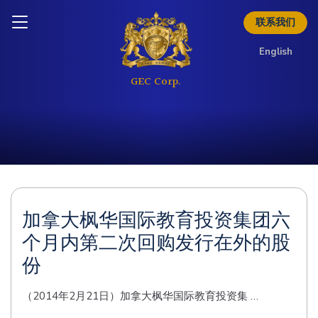
Inquire today
投资问答
联系我们
English
欲了解更多投资信息
请查阅以下投资者资料
下载简介
加拿大枫华国际教育投资集团六
个月内第二次回购发行在外的股
份
（2014年2月21日）加拿大枫华国际教育投资集 …