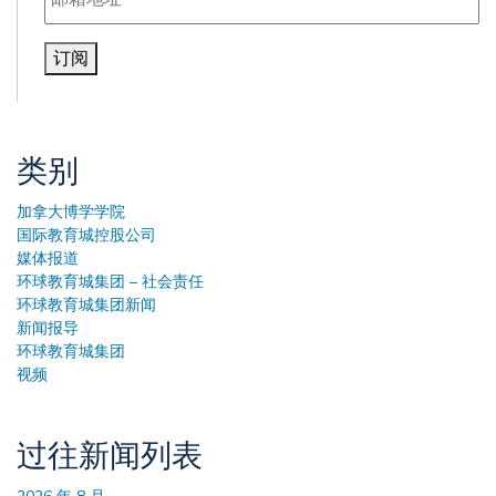
订阅
Alternative:
类别
加拿大博学学院
国际教育城控股公司
媒体报道
环球教育城集团 – 社会责任
环球教育城集团新闻
新闻报导
环球教育城集团
视频
过往新闻列表