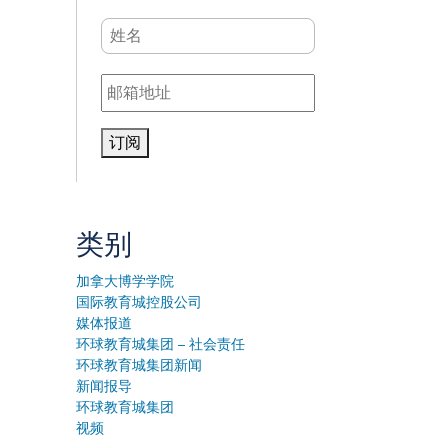
Name
Email
订阅
Alternative:
类别
加拿大博学学院
国际教育城控股公司
媒体报道
环球教育城集团 – 社会责任
环球教育城集团新闻
新闻报导
环球教育城集团
视频