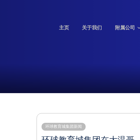
主页
关于我们
附属公司
投资信息
环球教育城集团新闻