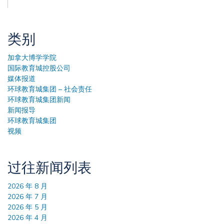
Alternative:
类别
加拿大博学学院
国际教育城控股公司
媒体报道
环球教育城集团 – 社会责任
环球教育城集团新闻
新闻报导
环球教育城集团
视频
过往新闻列表
2026 年 8 月
2026 年 7 月
2026 年 5 月
2026 年 4 月