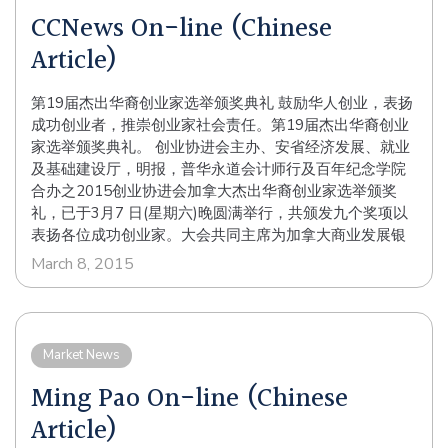
CCNews On-line (Chinese
务之参 与等等要素。被提名参选者必须为华裔，在企业运
作中佔着领导地位，并不曾触犯任何法例。今年的提名来
Article)
自全国，远至卑诗省、及沙省的优秀创业家也参加竞逐。
由皇家银行赞助的终身成就奖，得主为现任缅尼托巴省省
第19届杰出华裔创业家选举颁奖典礼 鼓励华人创业，表扬
督李绍麟先生（The Honourable Philip S. Lee）。他积极
成功创业者，推崇创业家社会责任。第19届杰出华裔创业
发扬中华传统文化、提高华人地位和投身慈善事业，对加
家选举颁奖典礼。 创业协进会主办、安省经济发展、就业
国华裔社区甚至整个加拿大都有杰出的贡献。李绍麟先生
及基础建设厅，明报，普华永道会计师行及百年纪念学院
不遗馀力为华裔及其他有需要之 人士争取公平机会，令华
合办之2015创业协进会加拿大杰出华裔创业家选举颁奖
裔社区及其他少数族裔社区的权益得以改变，使加拿大成
礼，已于3月7 日(星期六)晚圆满举行，共颁发九个奖项以
为一个更具和谐创造力的国家。 其他八个奖项得主分别如
表扬各位成功创业家。大会共同主席为加拿大商业发展银
下： 最佳企业家奖 （道明加拿大信託赞助） CIBT
行高级副总裁Peter Lawler先生及创业协进会会长励文灏
Education Group Inc. …
March 8, 2015
先生。 独立评选团由安省经济发展、就业及基础建设厅，
普华永道会计师行及百年纪念学院代表组成， 评审过程绝
对公正。所有评选团会员的决定，不会受创业协进会的影
响。评选准则视乎个别奖项而定，包括企业创意、运作成
Market News
功程度、产品及服务质素、增长前瞻、 管理能力、国际知
Ming Pao On-line (Chinese
名度、雇员关系、以及社区服务之参与等等要素。被提名
参选者必须为华裔，在企业运作中占著领导地位，并不曾
Article)
触犯任何法例。今年的提名来自 全国，远至卑诗省、及沙