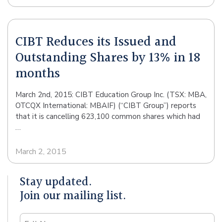
不遺餘力為華裔及其他有需要的人士爭取公平機會，令華
裔社區及其他少數族裔社區的權益得以改變，使加拿大成
為一個更具和諧創造力的國家。 其 他8個獎項的得主分別
CIBT Reduces its Issued and
如下：最佳企業家獎(道明加拿大信託贊助)：CIBT
Education Group Inc.-朱任重；最佳國際商業獎(加拿大匯
Outstanding Shares by 13% in 18
豐銀行贊助)：大連托拉斯木業-姜洋；最佳亞太貿易獎(香
months
港經濟貿易辦事處贊助)：CPAP Direct Ltd.-何偉文；最佳
創意獎(CIBC加拿大帝國商業銀行贊助)：司馬光-陳曉來；
March 2nd, 2015: CIBT Education Group Inc. (TSX: MBA,
最佳企業進步獎(加拿大國家銀行贊助)：陳氏企業-陳捷；
OTCQX International: MBAIF) (“CIBT Group”) reports
企業優秀獎 (高林律師事務所贊助)：Riz …
that it is cancelling 623,100 common shares which had
…
March 2, 2015
Stay updated.
Join our mailing list.
Name