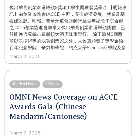
省的优秀创业家也参加竞逐。 由皇家银行赞助的终身成就
傑出華裔創業家選舉頒9獎項 8學生同獲發獎學金 【明報專
奖，得主为现任缅尼托巴省省督-李绍麟先生（The
訊】由創業協進會(ACCE)主辦，安省經濟發展、就業及基
Honourable Philip S. Lee）。他积极发扬中华传统文化、
礎建設廳、明報、普華永道會計師行及百年紀念學院合辦
提高华人地位和投身慈善事业，对加国华裔社区甚至整个
之2015創業協進會加拿大傑出華裔創業家選舉頒獎禮，已
加拿大都有杰出的贡献。李绍麟先生不遗余力为华裔及其
於昨晚假萬錦市希爾頓大酒店隆重舉行。 除了頒發9個獎
他有需要之 人士争取公平机会，令华裔社区及其他少数族
項以表揚得獎的成功創業家之外，大會還頒發了獎學金給
裔社区的权益得以改变，使加拿大成为一个更具和谐创造
百年紀念學院、辛力加學院、約克大學Schulich商學院及多
力的国家。 Read More
倫多大學的學生。大會還向協群社區服務中心和多倫多湖
March 8, 2015
濱中心各捐出4,000元的善款。 大 會共同主席分別為加拿
大商業發展銀行高級副總裁Peter Lawler及創業協進會會
長勵文灝。他倆表示：「創業協進會為倡導創業及造福社
會而努力。本會亦不忘推動對社區的責任感，鼓勵創業家
Market News
Videos
回饋社會。今年5月 及10月，將再次於西岸舉行活動，推
OMNI News Coverage on ACCE
廣創業精神。本人借今次的盛會，衷心感謝所有董事、贊
助商、職員、會員、義工、傳媒朋友及各級政府一直以來
Awards Gala (Chinese
的支持，才 可令今晚的盛會與創業協進會的工作取得成
Mandarin/Cantonese)
功。」 今年由皇家銀行贊助的終身成就獎，得主為現任緬
尼托巴省省督李紹麟 (The Honourable Philip S. Lee)。他
積極發揚中華傳統文化、提高華人地位和投身慈善事業，
March 7, 2015
對加國華裔社區甚至整個加拿大都有傑出的貢獻。 李紹麟