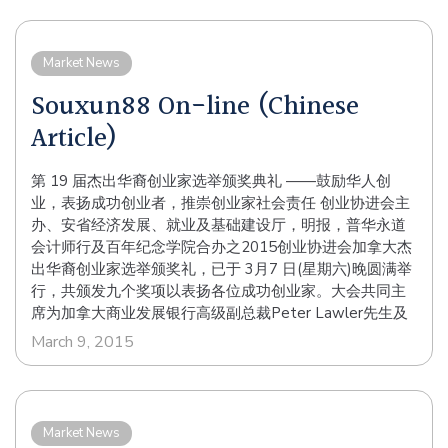
Market News
Souxun88 On-line (Chinese
Article)
第 19 届杰出华裔创业家选举颁奖典礼 ——鼓励华人创
业，表扬成功创业者，推崇创业家社会责任 创业协进会主
办、安省经济发展、就业及基础建设厅，明报，普华永道
会计师行及百年纪念学院合办之2015创业协进会加拿大杰
出华裔创业家选举颁奖礼，已于 3月7 日(星期六)晚圆满举
行，共颁发九个奖项以表扬各位成功创业家。大会共同主
席为加拿大商业发展银行高级副总裁Peter Lawler先生及
创业协进会会长励文灏先生。 独立评选团由安省经济发
March 9, 2015
展、就业及基础建设厅，普华永道会计师行及百年纪念学
院代表组成，评审过程绝对公正。所有评选团会员的决
定，不会受创 业协进会的影响。评选准则视乎个别奖项而
定，包括企业创意、运作成功程度、产品及服务质素、增
Market News
长前瞻、管理能力、国际知名度、僱员关係、以及社区服