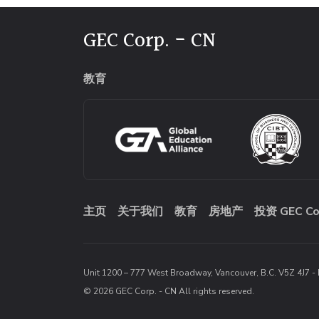
GEC Corp. - CN
教育
主页
关于我们
教育
房地产
投资 GEC Co
Unit 1200 – 777 West Broadway, Vancouver, B.C. V5Z 4J7 -
© 2026 GEC Corp. - CN All rights reserved.