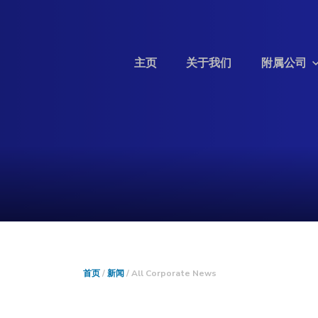
主页
关于我们
附属公司
投资信息
首页
/
新闻
/ All Corporate News