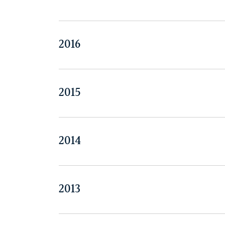
2016
2015
2014
2013