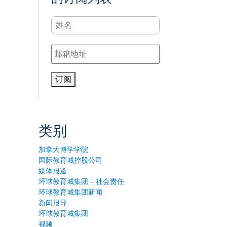
Name
Email
订阅
Alternative:
类别
加拿大博学学院
国际教育城控股公司
媒体报道
环球教育城集团 – 社会责任
环球教育城集团新闻
新闻报导
环球教育城集团
视频